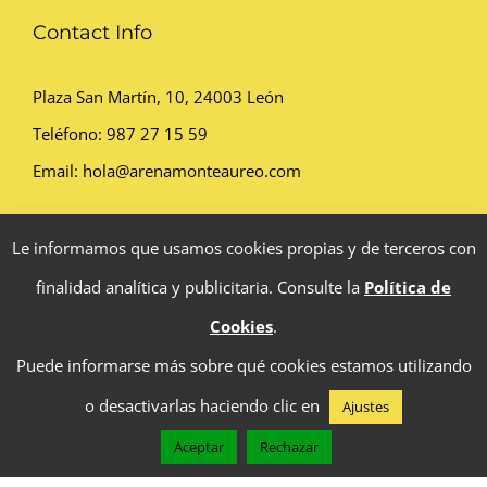
Contact Info
Plaza San Martín, 10, 24003 León
Teléfono:
987 27 15 59
Email:
hola@arenamonteaureo.com
Le informamos que usamos cookies propias y de terceros con
Política de privacidad
|
Aviso legal
|
Política de cookies
finalidad analítica y publicitaria. Consulte la
Política de
Cookies
.
Puede informarse más sobre qué cookies estamos utilizando
o desactivarlas haciendo clic en
Ajustes
© Copyright
2026 Monte Aureo - Arenas de sílice y minerales
Aceptar
Rechazar
especiales | Todos los derechos reservados | Web realizada por
987 271 559
CONTÁCTANOS
Webpsilon